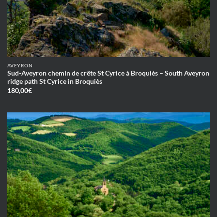
AVEYRON
Sud-Aveyron chemin de crête St Cyrice à Broquiès – South Aveyron
ridge path St Cyrice in Broquiès
180,00
€