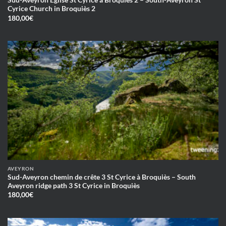
Sud-Aveyron Eglise St Cyrice à Broquiès 2 – South-Aveyron St
Cyrice Church in Broquiès 2
180,00
€
AVEYRON
Sud-Aveyron chemin de crête 3 St Cyrice à Broquiès – South
Aveyron ridge path 3 St Cyrice in Broquiès
180,00
€