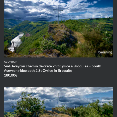
AVEYRON
Sud-Aveyron chemin de crête 2 St Cyrice à Broquiès – South
Aveyron ridge path 2 St Cyrice in Broquiès
180,00
€