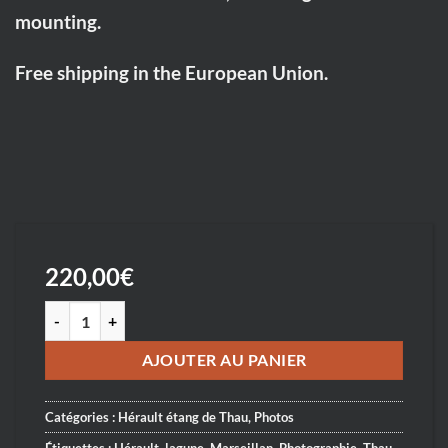
mounting.
Free shipping in the European Union.
220,00
€
quantité de Lever de soleil sur la lagune de Thau - Sunrise on the
AJOUTER AU PANIER
Catégories :
Hérault étang de Thau
,
Photos