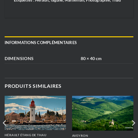
Étiquettes :
Hérault
,
lagune
,
Marseillan
,
Photographie
,
Thau
INFORMATIONS COMPLÉMENTAIRES
DIMENSIONS
80 × 40 cm
PRODUITS SIMILAIRES
HÉRAULT ÉTANG DE THAU
AVEYRON