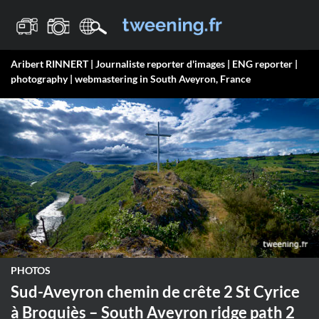
Passer
au
contenu
Aribert RINNERT | Journaliste reporter d'images | ENG reporter |
photography | webmastering in South Aveyron, France
PHOTOS
Sud-Aveyron chemin de crête 2 St Cyrice
à Broquiès – South Aveyron ridge path 2