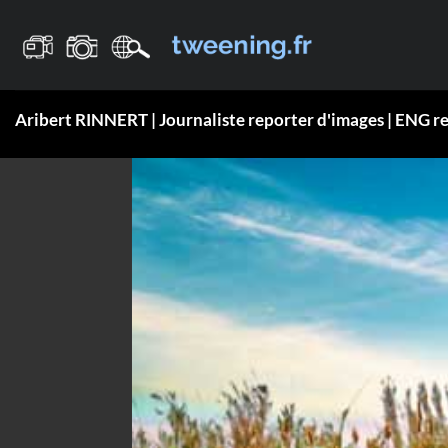
Passer
au
contenu
Aribert RINNERT | Journaliste reporter d'images | ENG r