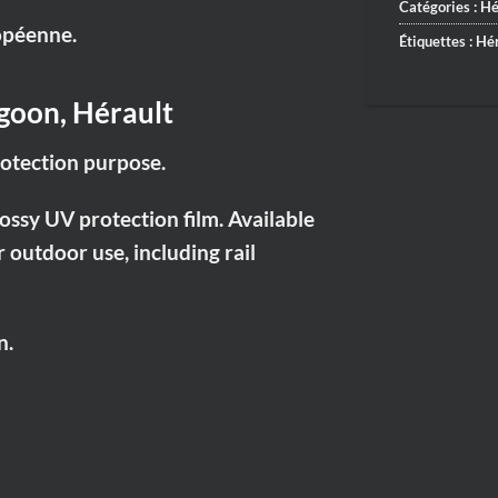
Catégories :
Hé
ropéenne.
Étiquettes :
Hér
agoon, Hérault
rotection purpose.
sy UV protection film. Available
or outdoor use, including rail
n.