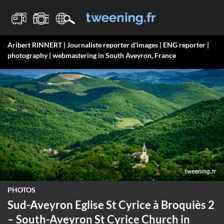
Passer
au
contenu
Aribert RINNERT | Journaliste reporter d'images | ENG reporter |
photography | webmastering in South Aveyron, France
PHOTOS
Sud-Aveyron Eglise St Cyrice à Broquiès 2
– South-Aveyron St Cyrice Church in