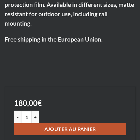
protection film. Available in different sizes, matte
resistant for outdoor use, including rail
mounting.
Free shipping in the European Union.
180,00
€
quantité de Sud-Aveyron Eglise St Cyrice à Broquiès 2 - South-Av
AJOUTER AU PANIER