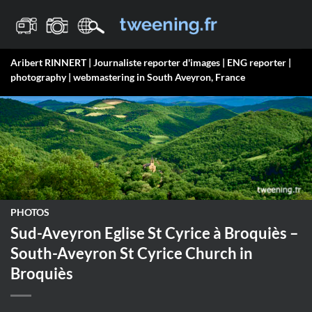
Passer
au
contenu
Aribert RINNERT | Journaliste reporter d'images | ENG reporter |
photography | webmastering in South Aveyron, France
PHOTOS
Sud-Aveyron Eglise St Cyrice à Broquiès –
South-Aveyron St Cyrice Church in
Broquiès