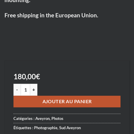
Free shipping in the European Union.
180,00
€
quantité de Sud-Aveyron Eglise St Cyrice à Broquiès - South-Ave
AJOUTER AU PANIER
Catégories :
Aveyron
,
Photos
Étiquettes :
Photographie
,
Sud Aveyron