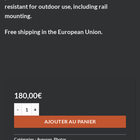
resistant for outdoor use, including rail
mounting.
Free shipping in the European Union.
180,00
€
quantité de Sud-Aveyron Chapelle St Cyrice au Truel - South-Avey
AJOUTER AU PANIER
Catégories :
Aveyron
,
Photos