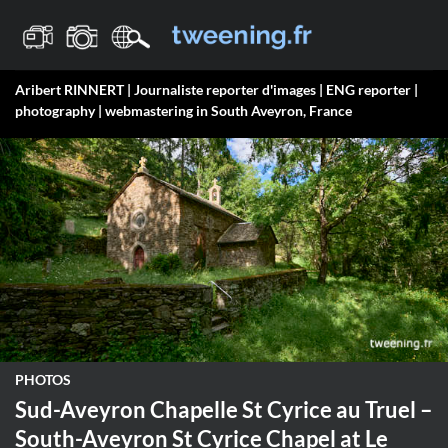
Passer
au
contenu
Aribert RINNERT | Journaliste reporter d'images | ENG reporter |
photography | webmastering in South Aveyron, France
PHOTOS
Sud-Aveyron Chapelle St Cyrice au Truel –
South-Aveyron St Cyrice Chapel at Le