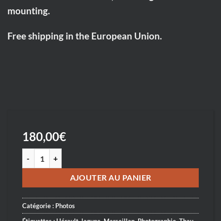
mounting.
Free shipping in the European Union.
180,00
€
quantité de L'aube sur la lagune de Thau - Dawn on the Thau lagoo
AJOUTER AU PANIER
Catégorie :
Photos