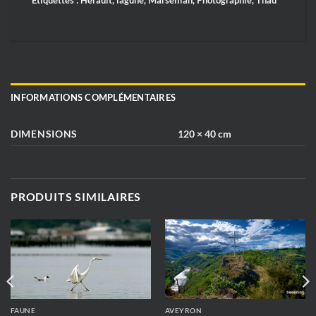
Étiquettes :
Hérault
,
lagune
,
Marseillan
,
Photographie
,
Thau
INFORMATIONS COMPLÉMENTAIRES
DIMENSIONS
120 × 40 cm
PRODUITS SIMILAIRES
FAUNE
AVEYRON