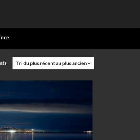
ance
Trié
ats
du
plus
récent
au
plus
ancien