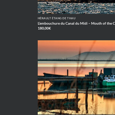
HÉRAULT ÉTANG DE THAU
L’embouchure du Canal du Midi – Mouth of the C
180,00
€