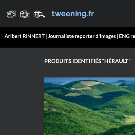
Passer
au
contenu
Aribert RINNERT | Journaliste reporter d'images | ENG r
PRODUITS IDENTIFIÉS “HÉRAULT”